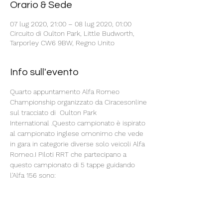
Orario & Sede
07 lug 2020, 21:00 – 08 lug 2020, 01:00
Circuito di Oulton Park, Little Budworth,
Tarporley CW6 9BW, Regno Unito
Info sull'evento
Quarto appuntamento Alfa Romeo 
Championship organizzato da Ciracesonline 
sul tracciato di  Oulton Park 
International .Questo campionato è ispirato 
al campionato inglese omonimo che vede 
in gara in categorie diverse solo veicoli Alfa 
Romeo.I Piloti RRT che partecipano a 
questo campionato di 5 tappe guidando 
l'Alfa 156 sono:
Claudio Cecalupo
Luigi Del Vecchio
Costanzo Matteo
Festari Diego