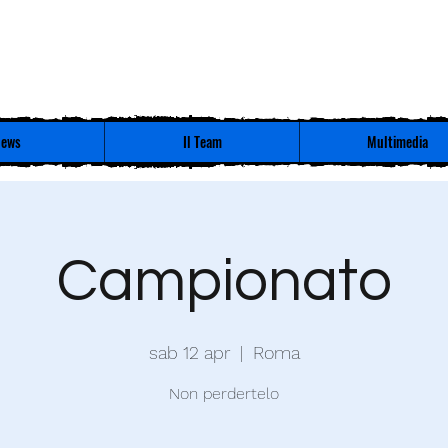
ews
Il Team
Multimedia
Campionato
sab 12 apr
  |  
Roma
Non perdertelo