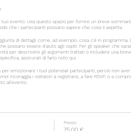
o
l tuo evento. Usa questo spazio per fornire un breve sommario
odo che i partecipanti possano sapere che cosa li aspetta.
aggiunta di dettagli come, ad esempio, cosa c'è in programma, l
 che possano essere d'aiuto agli ospiti. Per gli speaker che sara
ità per descrivere gli argomenti trattati o includere una breve
ecifica, assicurati di farlo noto qui.
 per emozionare i tuoi potenziali partecipanti, perciò non aver
mo! Incoraggia i visitatori a registrarsi, a fare RSVP, o a compra
o all'evento.
Prezzo
75,00 €