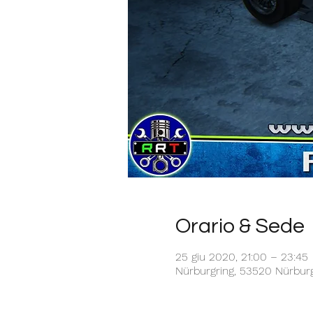
Orario & Sede
25 giu 2020, 21:00 – 23:45
Nürburgring, 53520 Nürbur