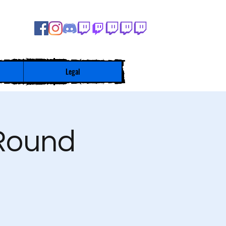
Legal
 Round