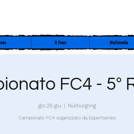
ews
Il Team
Multimedia
onato FC4 - 5°
gio 25 giu
  |  
Nürburgring
Campionato FC4 organizzato da Esportseries