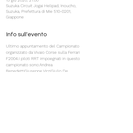
15 giu 2020, 21:00
Suzuka Circuit Jogai Helipad, Inoucho,
Suzuka, Prefettura di Mie 510-0201,
Giappone
Info sull'evento
Ultimo appuntamento del Campionato 
organizzato da Vivaio Corse sulla Ferrari 
F2004.I piloti RRT impoegnati in questo 
campionato sono:Andrea 
BenedettiGiuseppe VirziGiulio De 
Andreis
Claudio Cecalupo
La gara potr� 
esser vista dal canale 
Youtube di Vivaio 
Corse
 o dai canali Twitch dei piloti Rivetto.
Condividi questo evento