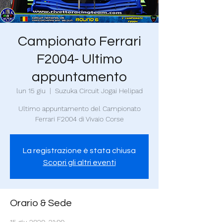
Campionato Ferrari
F2004- Ultimo
appuntamento
lun 15 giu
  |  
Suzuka Circuit Jogai Helipad
Ultimo appuntamento del Campionato
Ferrari F2004 di Vivaio Corse
La registrazione è stata chiusa
Scopri gli altri eventi
Orario & Sede