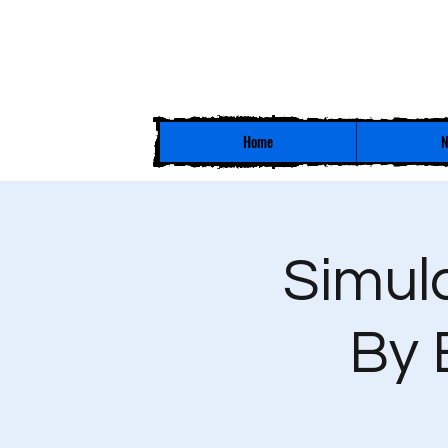
Home
N
Simul
By 