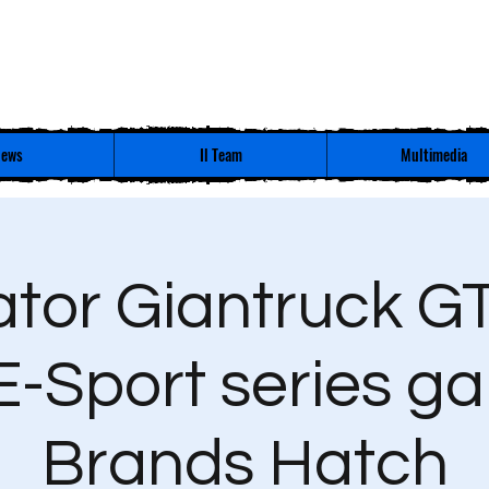
ews
Il Team
Multimedia
ator Giantruck G
E-Sport series ga
Brands Hatch